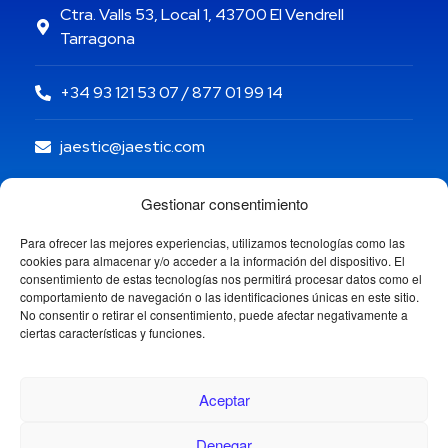
Ctra. Valls 53, Local 1, 43700 El Vendrell
Tarragona
+34 93 121 53 07 / 877 01 99 14
jaestic@jaestic.com
Gestionar consentimiento
Para ofrecer las mejores experiencias, utilizamos tecnologías como las
cookies para almacenar y/o acceder a la información del dispositivo. El
consentimiento de estas tecnologías nos permitirá procesar datos como el
comportamiento de navegación o las identificaciones únicas en este sitio.
No consentir o retirar el consentimiento, puede afectar negativamente a
ciertas características y funciones.
Aceptar
Denegar