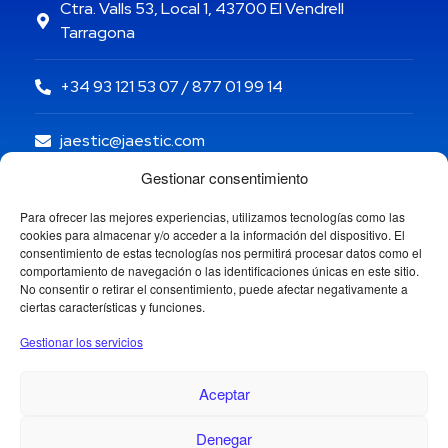
Ctra. Valls 53, Local 1, 43700 El Vendrell
Tarragona
+34 93 121 53 07 / 877 01 99 14
jaestic@jaestic.com
Gestionar consentimiento
Para ofrecer las mejores experiencias, utilizamos tecnologías como las
cookies para almacenar y/o acceder a la información del dispositivo. El
consentimiento de estas tecnologías nos permitirá procesar datos como el
comportamiento de navegación o las identificaciones únicas en este sitio.
No consentir o retirar el consentimiento, puede afectar negativamente a
ciertas características y funciones.
Gestionar los servicios
Aceptar
Denegar
Copyright © 2024 Jaestic S.L. Todos los derechos