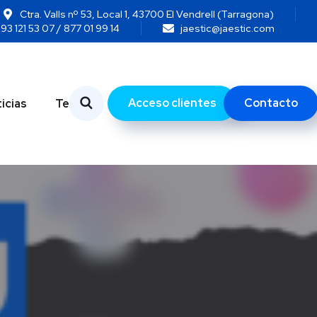
Ctra. Valls nº 53, Local 1, 43700 El Vendrell (Tarragona)
93 121 53 07 / 877 01 99 14
jaestic@jaestic.com
Acceso clientes
Contacto
icias
Temas