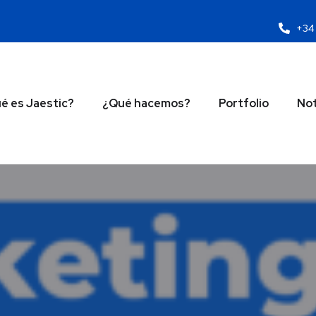
+34 
é es Jaestic?
¿Qué hacemos?
Portfolio
Not