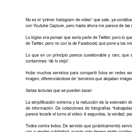
No es el “primer Instagram de vídeo” que sale, ya contáb
con Youtube Capture, pero hasta ahora me parece de las
Lo lógico era pensar que sería parte de Twitter, pero lo q
de Twitter, pero no con la de Facebook) que pone a los mic
Lo que en un principio parece cuestionable y raro, que 
contamines “de lo viejo”.
Hubo muchos servicios para compartir fotos en redes socia
imagen, diferenciándose de “servicios que alojaban imágene
Varias lecturas que se pueden sacar:
La simplificación extrema y la reducción de la extensión 
de información. De colecciones de fotografías “trabajad
parece tocarle el turno al vídeo: 6 segundos, la verdad,
Todos contra todos. De servicio que (prácticamente) servía
vas a vender publicidad, cuanto más tiempo estén contigo,