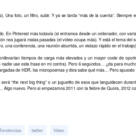
. Una foto, un filtro, subir. Y ya se tarda “más de la cuenta”. Siempre e
do. En Pinterest más todavía (si entramos desde un ordenador, con vari
n nos jugará malas pasadas (el vídeo ocupa más). Y está el tema del so
, una conferencia, una reunión aburrida, un vistazo rápido en el trabajo
onllevarían tiempos de carga más elevados y un mayor coste de opor
 nadie use esta frase en mi contra). Pero 6 segundos… ¿da para mucho 
cargadas de HDR, los micropoemas y dios sabe qué más… Pero apuesto a
 será “the next big thing” o un juguetito de esos que languidecen dur
… Algo nuevo. Pero si empezamos 2011 con la fiebre de Quora, 2012 con
Tendencias
twitter
Video