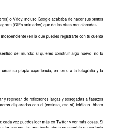
ros) o Viddy, incluso Google acababa de hacer sus pinitos
magram (GIFs animados) que de las otras mencionadas.
) independiente (en la que puedes registrarte con tu cuenta
entido del mundo: si quieres construir algo nuevo, no lo
crear su propia experiencia, en torno a la fotografía y la
r y repinear, de reflexiones largas y sosegadas a flasazos
dros disparados con el (costoso, eso sí) teléfono. Ahora
ta: cada vez puedes leer más en Twitter y ver más cosas. Si
lataformas con las que hasta ahora se convivía en perfecta