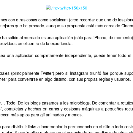
amos con otras cosas como socialcam (creo recordar que uno de los pione
 mejores que he probado, aunque su propuesta está más cerca de Cine
ue ha salido al mercado es una aplicación (sólo para iPhone, de momento
rovideos en el centro de la experiencia.
sea una aplicación completamente independiente, puede tener todo el s
les (principalmente Twitter),pero si Instagram triunfó fue porque supo 
s” para convertirse en algo distinto, con sus propias reglas y usuarios.
de… Todo. De los blogs pasamos a los microblogs. De comentar a retuitea
as”, complejas y hechas en caras y costosas máquinas a pequeños recua
 parecen más aptos para gif animados y memes.
 para distribuir links a incrementar la permanencia en el sitio a toda cos
 mejor. Y eso implica meterse en el negocio de los medios y de otras p