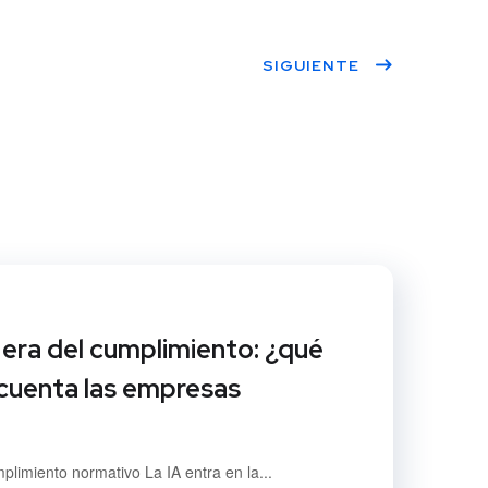
Twitt
Face
Linke
SIGUIENTE
er
book
dIn
a era del cumplimiento: ¿qué
cuenta las empresas
mplimiento normativo La IA entra en la...