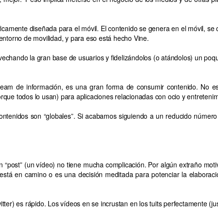
icamente diseñada para el móvil. El contenido se genera en el móvil, se co
entorno de movilidad, y para eso está hecho Vine.
echando la gran base de usuarios y fidelizándolos (o atándolos) un poqui
tream de información, es una gran forma de consumir contenido. No es
que todos lo usan) para aplicaciones relacionadas con ocio y entretenim
 contenidos son “globales”. Si acabamos siguiendo a un reducido número
un “post” (un vídeo) no tiene mucha complicación. Por algún extraño mot
está en camino o es una decisión meditada para potenciar la elaboraci
witter) es rápido. Los vídeos en se incrustan en los tuits perfectamente (j